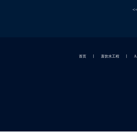
<
首页
丨
直饮水工程
丨
A