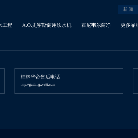
新 闻
水工程
A.O.史密斯商用饮水机
霍尼韦尔商净
更多品
桂林华帝售后电话
http://guilin.gxvatti.com