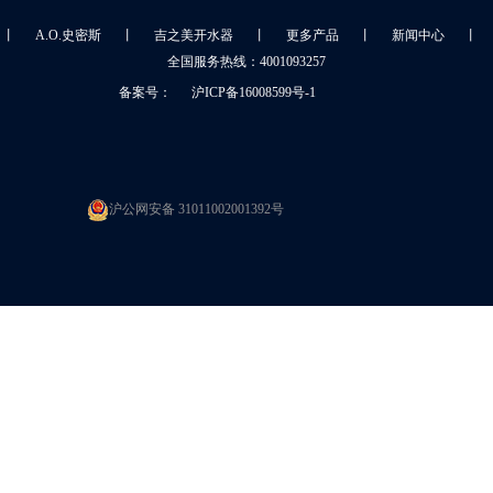
丨
A.O.史密斯
丨
吉之美开水器
丨
更多产品
丨
新闻中心
丨
全国服务热线：4001093257
备案号：
沪ICP备16008599号-1
沪公网安备 31011002001392号