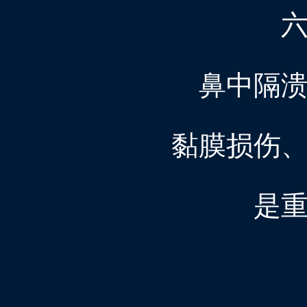
鼻中隔
黏膜损伤
是