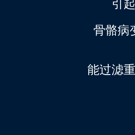
引
骨骼病
能过滤